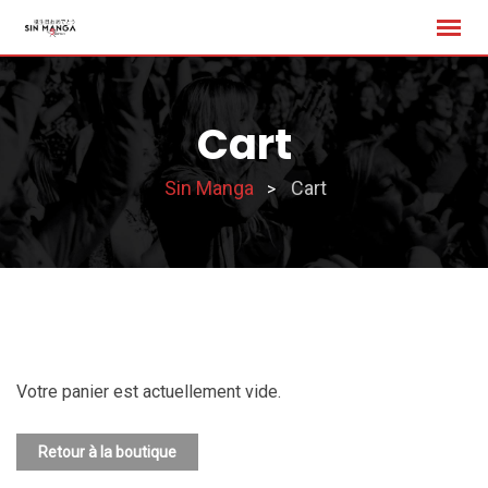
Skip
to
content
Cart
Sin Manga
Cart
>
Votre panier est actuellement vide.
Retour à la boutique