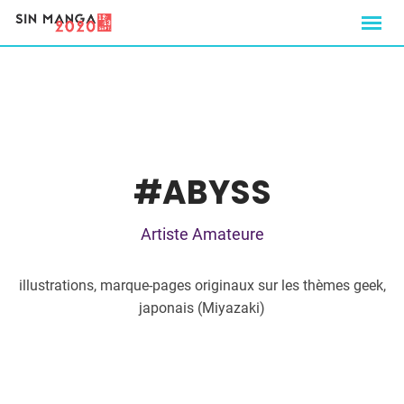
Skip
to
content
#ABYSS
Artiste Amateure
illustrations, marque-pages originaux sur les thèmes geek,
japonais (Miyazaki)