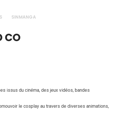
S
SINMANGA
BILLETTERIE
D CO
ages issus du cinéma, des jeux vidéos, bandes
romouvoir le cosplay au travers de diverses animations,