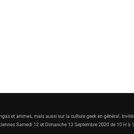
ngas et animes, mais aussi sur la culture geek en général. Invit
alenciennes Samedi 12 et Dimanche 13 Septembre 2020 de 10 H à 