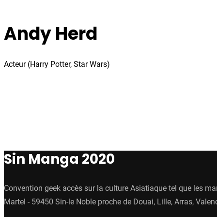
Andy Herd
Acteur (Harry Potter, Star Wars)
Sin Manga 2020
Convention geek accès sur la culture Asiatiaque tel que les ma
Martel - 59450 Sin-le Noble proche de Douai, Lille, Arras, V