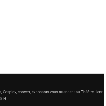
és, Cosplay, concert, exposants vous attendent au Théâtre Henri
18 H