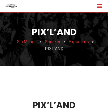
Skip
to
content
PIX’L’AND
Sin Manga
Speaker
Exposants
>
>
>
PIX’L’AND
PIX’L’AND