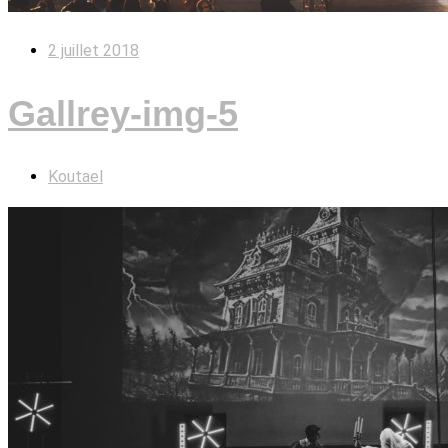
2 juillet 2018
Gallrey-img-5
Koutael