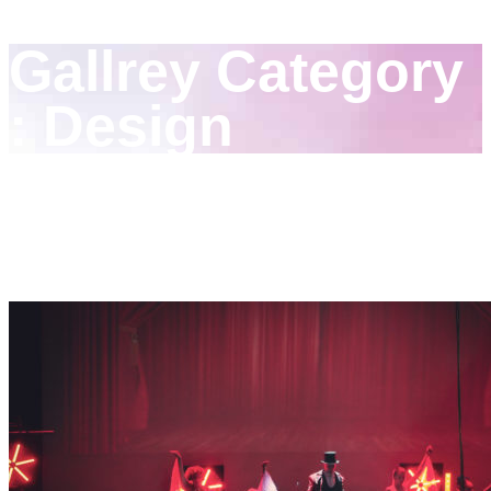
Gallrey Category
:
Design