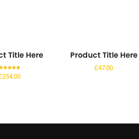
t Title Here
Product Title Here
Add to Wishlist
Add to Wis
£
47.00
Note
£
254.00
5.00
sur 5