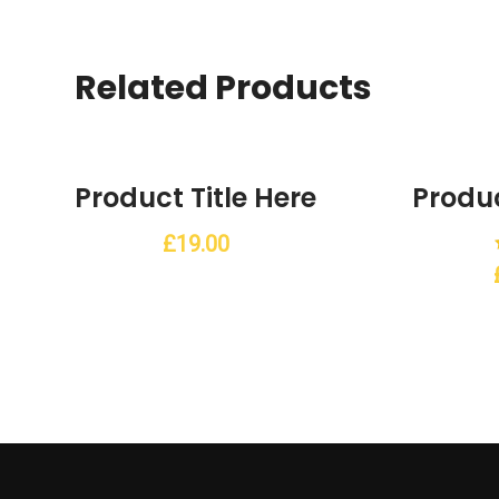
Related Products
Product Title Here
Produc
ist
Add to Wishlist
£
19.00