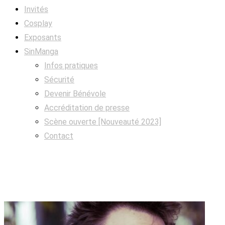
Invités
Cosplay
Exposants
SinManga
Infos pratiques
Sécurité
Devenir Bénévole
Accréditation de presse
Scène ouverte [Nouveauté 2023]
Contact