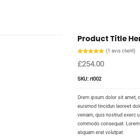
Product Title He
(
1
avis client)
Noté
1
5.00
£
254.00
sur 5 basé
sur
notation
client
SKU::
rt002
Drem ipsum dolor sit amet, 
euismod tincidun laoreet dol
veniam, quis nostrud exerc ul
commodo consequat. Lorem ip
aliquam erat volutpat.