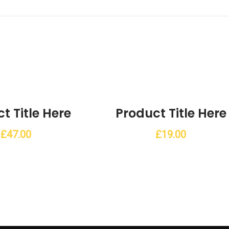
t Title Here
Product Title Here
Add to Wishlist
Add to Wis
£
47.00
£
19.00