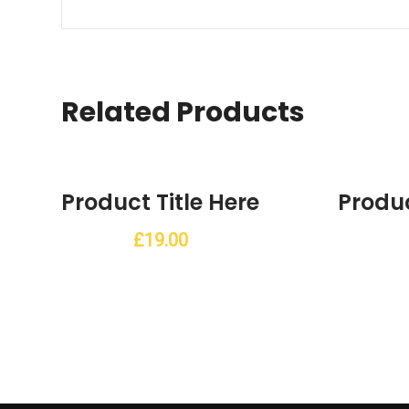
Related Products
Product Title Here
Produc
ist
Add to Wishlist
£
19.00