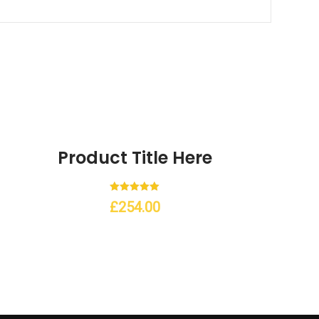
Product Title Here
hlist
Note
£
254.00
5.00
sur 5