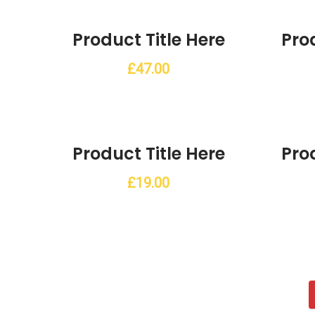
list
Add to Wishlist
Product Title Here
Prod
£
47.00
list
Add to Wishlist
Product Title Here
Prod
£
19.00