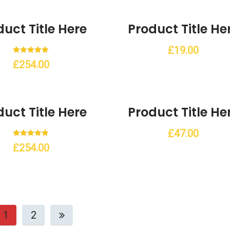
Add to Wishlist
uct Title Here
Product Title He
£
19.00
Note
£
254.00
5.00
sur 5
Add to Wishlist
uct Title Here
Product Title He
£
47.00
Note
£
254.00
5.00
sur 5
1
2