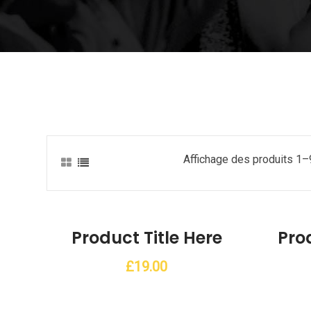
Affichage des produits 1–
list
Add to Wishlist
Product Title Here
Prod
£
19.00