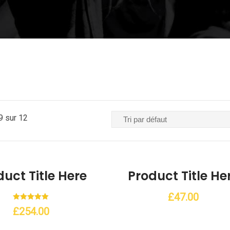
9 sur 12
Add to Wishlist
uct Title Here
Product Title He
£
47.00
Note
£
254.00
5.00
sur 5