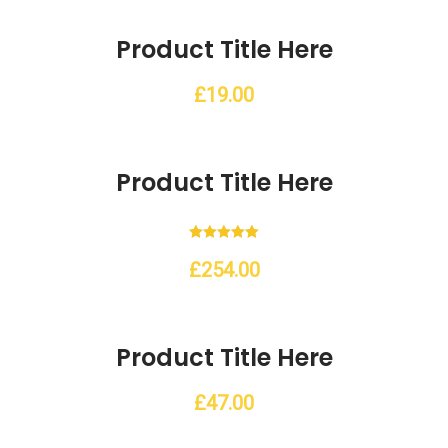
ishlist
Product Title Here
£
19.00
ishlist
Product Title Here
Note
5.00
£
254.00
sur 5
ishlist
Product Title Here
£
47.00