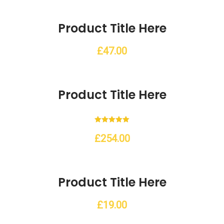
ishlist
Product Title Here
£
47.00
ishlist
Product Title Here
Note
5.00
£
254.00
sur 5
ishlist
Product Title Here
£
19.00