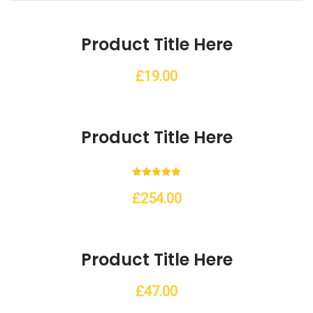
ishlist
Product Title Here
£
19.00
ishlist
Product Title Here
Note
5.00
£
254.00
sur 5
ishlist
Product Title Here
£
47.00